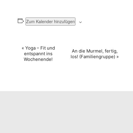
Zum Kalender hinzufügen
VERANSTALTUNG-
«
Yoga – Fit und
An die Murmel, fertig,
entspannt ins
NAVIGATION
los! (Familiengruppe)
»
Wochenende!