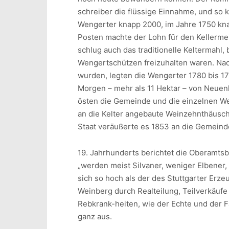
schreiber die flüssige Einnahme, und so
Wengerter knapp 2000, im Jahre 1750 kna
Posten machte der Lohn für den Kellerme
schlug auch das traditionelle Keltermahl
Wengertschützen freizuhalten waren. Nach
wurden, legten die Wengerter 1780 bis 1
Morgen – mehr als 11 Hektar – von Neuen
östen die Gemeinde und die einzelnen We
an die Kelter angebaute Weinzehnthäusche
Staat veräußerte es 1853 an die Gemeinde
19. Jahrhunderts berichtet die Oberamts
„werden meist Silvaner, weniger Elbener,
sich so hoch als der des Stuttgarter Erz
Weinberg durch Realteilung, Teilverkäuf
Rebkrank-heiten, wie der Echte und der 
ganz aus.