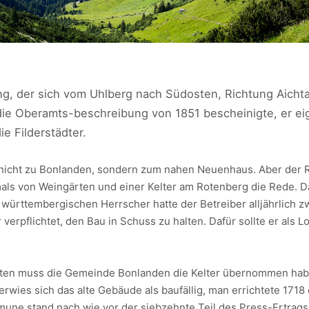
ng, der sich vom Uhlberg nach Südosten, Richtung Aicht
e Oberamts-beschreibung von 1851 bescheinigte, er eign
ie Filderstädter.
nicht zu Bonlanden, sondern zum nahen Neuenhaus. Aber der Re
mals von Weingärten und einer Kelter am Rotenberg die Rede. D
e württembergischen Herrscher hatte der Betreiber alljährlic
verpflichtet, den Bau in Schuss zu halten. Dafür sollte er als 
ten muss die Gemeinde Bonlanden die Kelter übernommen haben
erwies sich das alte Gebäude als baufällig, man errichtete 1718
ne stand nach wie vor der siebzehnte Teil des Press-Ertrags