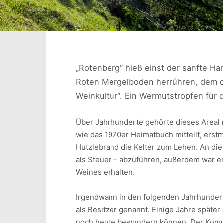
„Rotenberg“ hieß einst der sanfte Ha
Roten Mergelboden herrühren, dem di
Weinkultur“. Ein Wermutstropfen für d
Über Jahrhunderte gehörte dieses Areal 
wie das 1970er Heimatbuch mitteilt, erst
Hutzlebrand die Kelter zum Lehen. An di
als Steuer – abzuführen, außerdem war er 
Weines erhalten.
Irgendwann in den folgenden Jahrhunder
als Besitzer genannt. Einige Jahre später 
noch heute bewundern können. Der Kommu