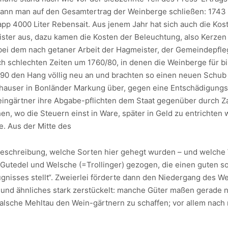
 kann man auf den Gesamtertrag der Weinberge schließen: 1743 
pp 4000 Liter Rebensait. Aus jenem Jahr hat sich auch die Ko
ister aus, dazu kamen die Kosten der Beleuchtung, also Kerzen
, bei dem nach getaner Arbeit der Hagmeister, der Gemeindepfle
 schlechten Zeiten um 1760/80, in denen die Weinberge für bil
790 den Hang völlig neu an und brachten so einen neuen Schub 
hauser in Bonländer Markung über, gegen eine Entschädigungsz
ingärtner ihre Abgabe-pflichten dem Staat gegenüber durch Za
n, wo die Steuern einst in Ware, später in Geld zu entrichten 
. Aus der Mitte des
beschreibung, welche Sorten hier gehegt wurden – und welche
 Gutedel und Welsche (=Trollinger) gezogen, die einen guten so
eugnisses stellt“. Zweierlei förderte dann den Niedergang des W
e und ähnliches stark zerstückelt: manche Güter maßen gerade
Falsche Mehltau den Wein-gärtnern zu schaffen; vor allem nac