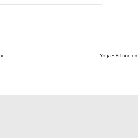
pe
Yoga – Fit und e