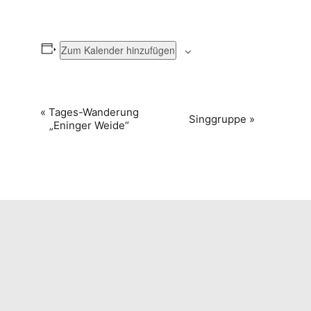
Zum Kalender hinzufügen
VERANSTALTUNG-
«
Tages-Wanderung
Singgruppe
»
„Eninger Weide“
NAVIGATION