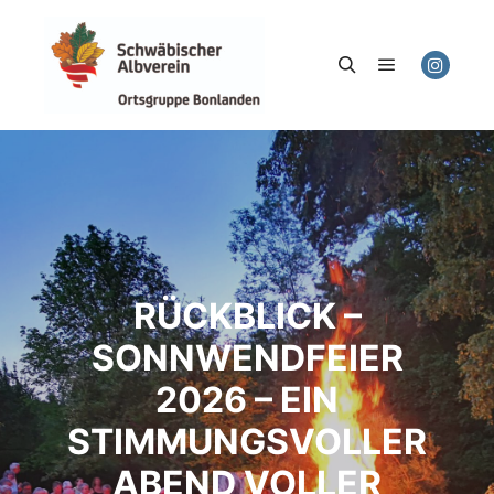
Hauptmenü
Suchen
RÜCKBLICK –
SONNWENDFEIER
2026 – EIN
STIMMUNGSVOLLER
ABEND VOLLER