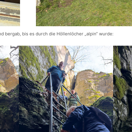
nd bergab, bis es durch die Höllenlöcher „alpin“ wurde: