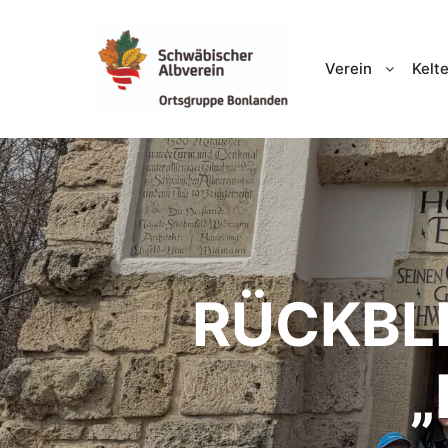
Verein
Kelte
RÜCKBL
„