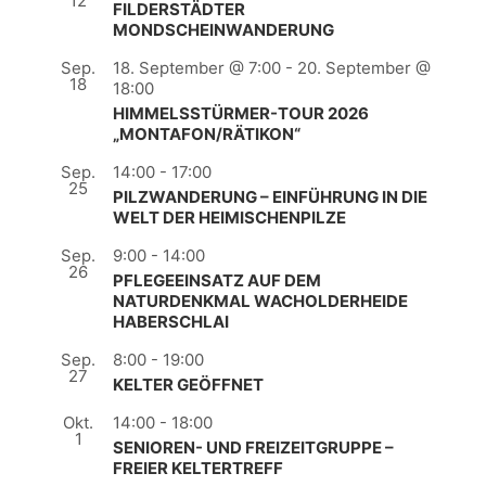
12
FILDERSTÄDTER
MONDSCHEINWANDERUNG
Sep.
18. September @ 7:00
-
20. September @
18
18:00
HIMMELSSTÜRMER-TOUR 2026
„MONTAFON/RÄTIKON“
Sep.
14:00
-
17:00
25
PILZWANDERUNG – EINFÜHRUNG IN DIE
WELT DER HEIMISCHENPILZE
Sep.
9:00
-
14:00
26
PFLEGEEINSATZ AUF DEM
NATURDENKMAL WACHOLDERHEIDE
HABERSCHLAI
Sep.
8:00
-
19:00
27
KELTER GEÖFFNET
Okt.
14:00
-
18:00
1
SENIOREN- UND FREIZEITGRUPPE –
FREIER KELTERTREFF